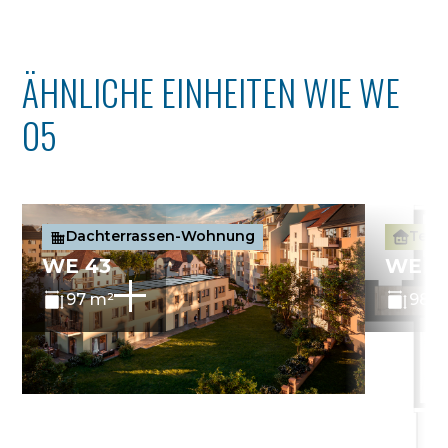
ÄHNLICHE EINHEITEN WIE WE
05
Dachterrassen-Wohnung
Terr
WE 43
WE 0
97 m²
98 