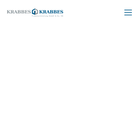
ZURÜCK ZUM PROJEKT
Balkonwohnung
kaufen
79 m²
04299 Leipzig