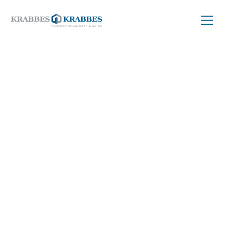
ZURÜCK ZUM PROJEKT
Balkonwohnung
kaufen
49 m²
04299 Leipzig