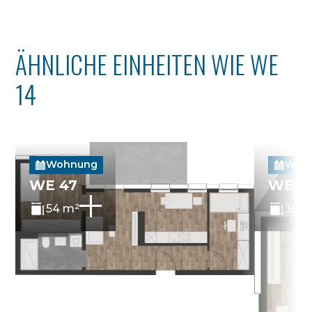
ÄHNLICHE EINHEITEN WIE WE
14
Wohnung
Woh
WE 47
WE 4
54 m²
39 m