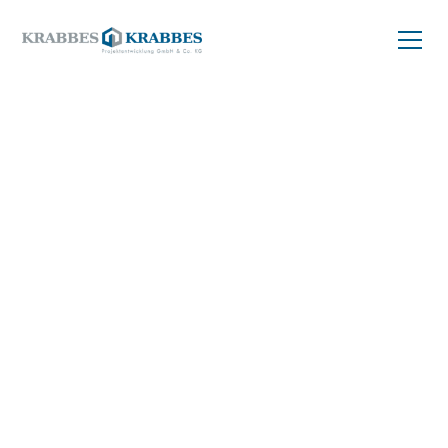
ZURÜCK ZUM PROJEKT
Wohnung
kaufen
46 m²
04299 Leipzig