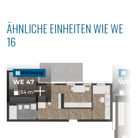
ÄHNLICHE EINHEITEN WIE WE
16
Wohnung
Woh
WE 47
WE 4
54 m²
39 m