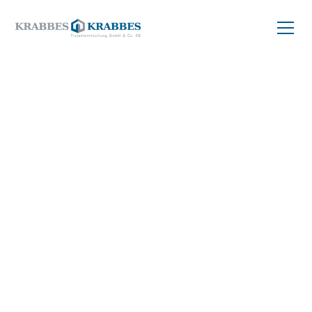
ZURÜCK ZUM PROJEKT
Balkonwohnung
kaufen
55 m²
04299 Leipzig