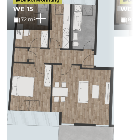
WE 15
WE 1
72 m²
85 m