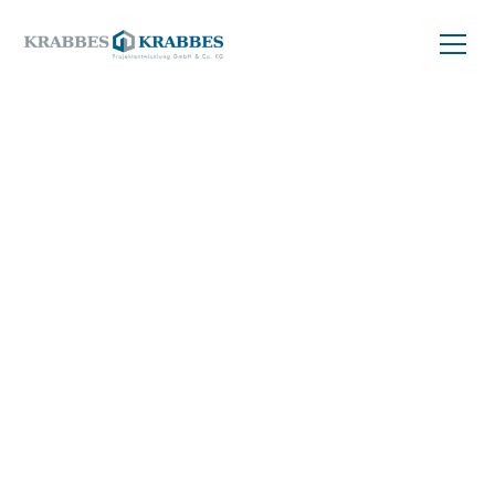
ZURÜCK ZUM PROJEKT
Wohnung
kaufen
39 m²
09126 Chemnitz