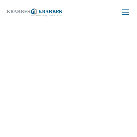
ZURÜCK ZUM PROJEKT
Balkonwohnung
kaufen
48 m²
04299 Leipzig