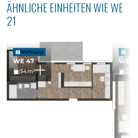
ÄHNLICHE EINHEITEN WIE WE
21
Wohnung
Woh
WE 47
WE 4
54 m²
39 m