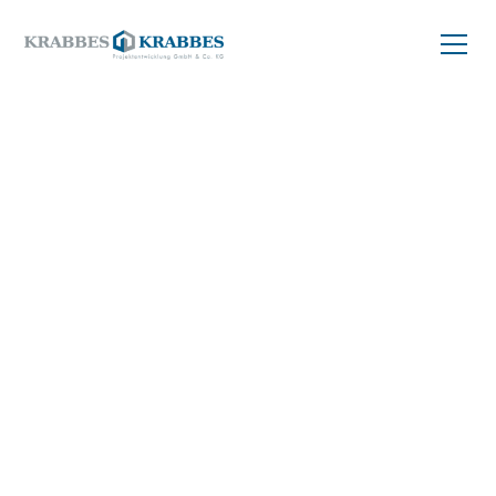
ZURÜCK ZUM PROJEKT
Balkonwohnung
kaufen
55 m²
04299 Leipzig