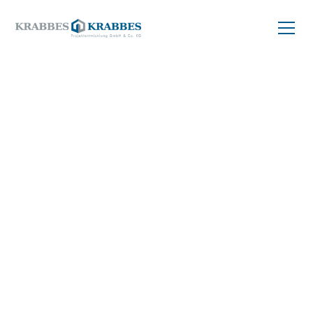
ZURÜCK ZUM PROJEKT
Balkonwohnung
kaufen
55 m²
04299 Leipzig