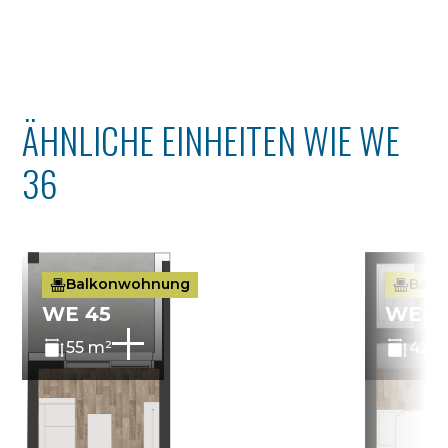
ÄHNLICHE EINHEITEN WIE WE
36
Balkonwohnung
Balk
WE 45
WE 4
55 m²
42 