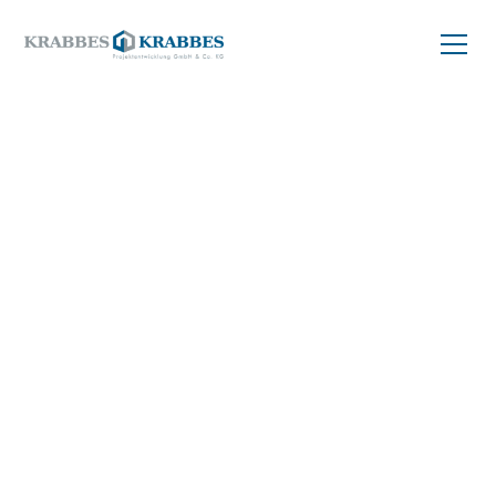
ZURÜCK ZUM PROJEKT
Balkonwohnung
kaufen
49 m²
04299 Leipzig