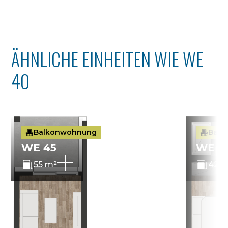
ÄHNLICHE EINHEITEN WIE WE
40
Balkonwohnung
Balk
WE 45
WE 4
55 m²
42 