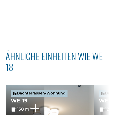
ÄHNLICHE EINHEITEN WIE WE
18
Dachterrassen-Wohnung
Dach
WE 19
WE 1
130 m²
125 