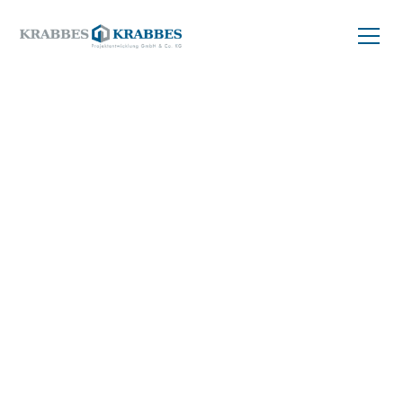
ZURÜCK ZUM PROJEKT
Dachterrassen-Wohnung
mieten oder kaufen
118 m²
04249 Leipzig